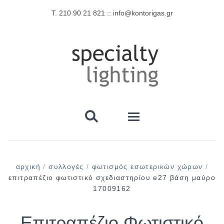
Τ. 210 90 21 821 :: info@kontorigas.gr

Αρχική
αρχική
/
συλλογές
/
φωτισμός εσωτερικών χώρων
/
επιτραπέζιο φωτιστικό σχεδιαστηρίου e27 βάση μαύρο
Λαμπτήρες Ιατρικών Εφαρμογών
17009162
Ιατρικών Μηχανημάτων
Λαμπτήρες UV Υπεριώδους Ακτινοβολίας
Επιτραπέζιο Φωτιστικό