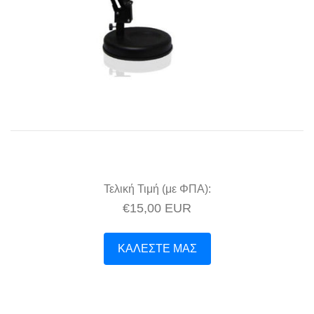
Non Dimmable
Τ8 G13
T8 G13 Χρωματιστοί
Τ8 G13 Γραφικών Τεχνών
T8 G13 Skylux
Τελική Τιμή (με ΦΠΑ):
€15,00 EUR
ΚΑΛΕΣΤΕ ΜΑΣ