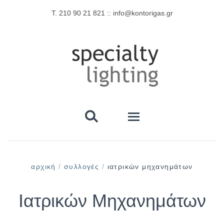
Τ. 210 90 21 821 :: info@kontorigas.gr

Αρχική
αρχική
/
συλλογές
/
ιατρικών μηχανημάτων
Λαμπτήρες Ιατρικών Εφαρμογών
Ιατρικών Μηχανημάτων
Ιατρικών Μηχανημάτων
Λαμπτήρες UV Υπεριώδους Ακτινοβολίας